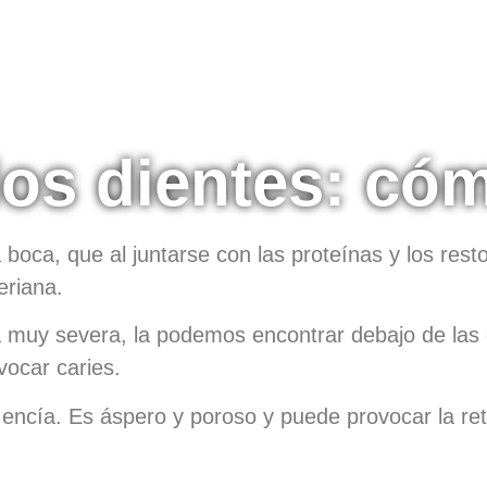
los dientes: cóm
a boca, que al juntarse con las proteínas y los res
eriana.
a muy severa, la podemos encontrar debajo de las 
vocar caries.
a encía. Es áspero y poroso y puede provocar la re