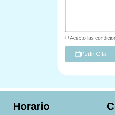
Acepto las condicio
Pedir Cita
Horario
C